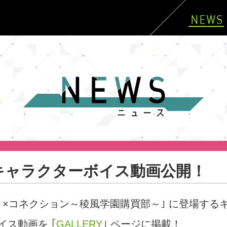
キャラクターボイス動画公開！
ト×コネクション～稜風学園購買部～
｣ に登場する
イス動画を ｢
GALLERY
｣ ページに掲載！