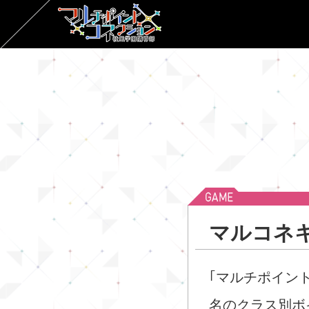
マルコネ
｢
マルチポイン
名のクラス別ボ