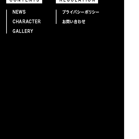
当サイトのコンテンツの無断使用、転載を禁じます。
©MARU_CONE Illust.沙汰、CHIMOTA(工画堂スタジオ)、
⑪、萩谷 薫、藤 未都也、hou